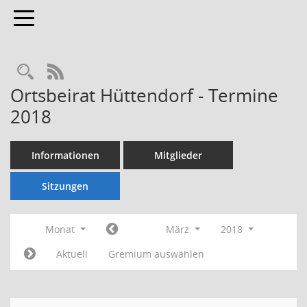
Toggle navigation
Rechercheauswahl
RSS-Feed
Ortsbeirat Hüttendorf - Termine
2018
Informationen
Mitglieder
Sitzungen
Monat
März
2018
Aktuell
Gremium auswählen