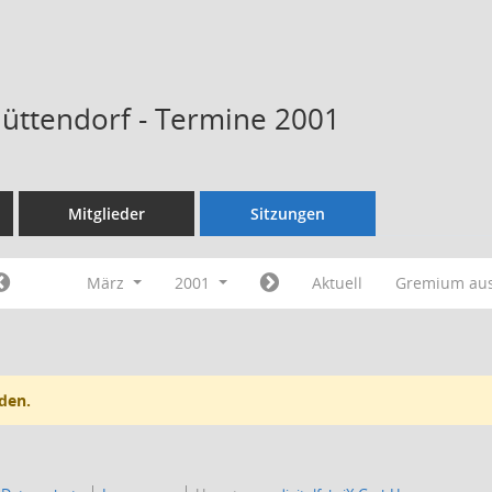
Hüttendorf - Termine 2001
Mitglieder
Sitzungen
März
2001
Aktuell
Gremium au
den.