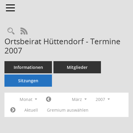
Toggle navigation
Rechercheauswahl
RSS-Feed
Ortsbeirat Hüttendorf - Termine
2007
Informationen
Mitglieder
Sitzungen
Monat
März
2007
Aktuell
Gremium auswählen