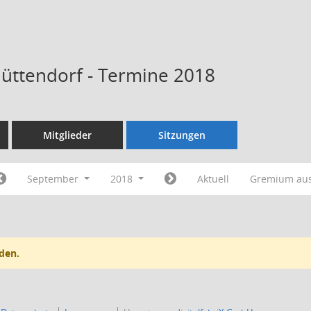
Hüttendorf - Termine 2018
Mitglieder
Sitzungen
September
2018
Aktuell
Gremium au
den.