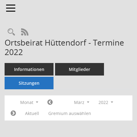
Toggle navigation
Rechercheauswahl
RSS-Feed
Ortsbeirat Hüttendorf - Termine
2022
Informationen
Mitglieder
Sitzungen
Monat
März
2022
Aktuell
Gremium auswählen