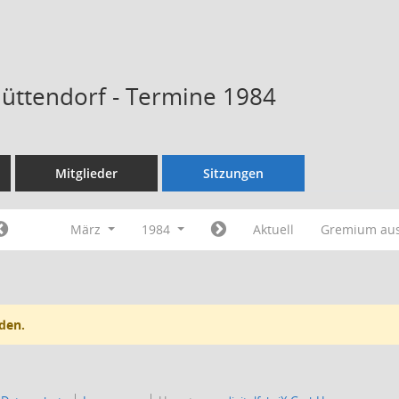
Hüttendorf - Termine 1984
Mitglieder
Sitzungen
März
1984
Aktuell
Gremium au
den.