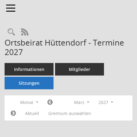
Toggle navigation
Rechercheauswahl
RSS-Feed
Ortsbeirat Hüttendorf - Termine
2027
Informationen
Mitglieder
Sitzungen
Monat
März
2027
Aktuell
Gremium auswählen