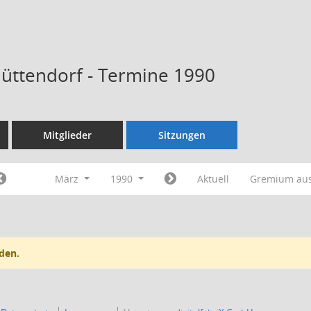
Hüttendorf - Termine 1990
Mitglieder
Sitzungen
März
1990
Aktuell
Gremium au
den.