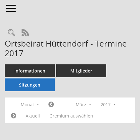
Toggle navigation
Rechercheauswahl
RSS-Feed
Ortsbeirat Hüttendorf - Termine
2017
Informationen
Mitglieder
Sitzungen
Monat
März
2017
Aktuell
Gremium auswählen