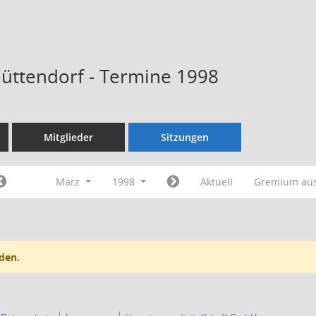
Hüttendorf - Termine 1998
Mitglieder
Sitzungen
März
1998
Aktuell
Gremium au
den.