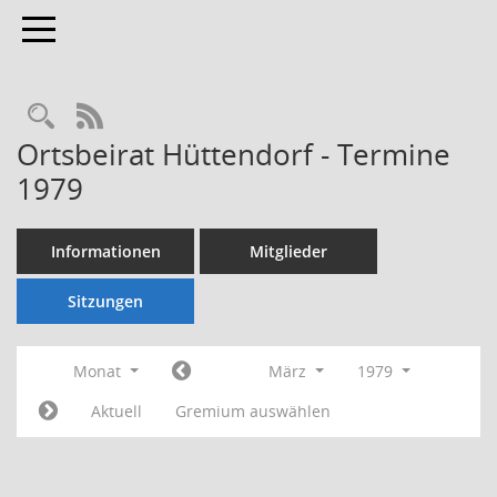
Toggle navigation
Rechercheauswahl
RSS-Feed
Ortsbeirat Hüttendorf - Termine
1979
Informationen
Mitglieder
Sitzungen
Monat
März
1979
Aktuell
Gremium auswählen