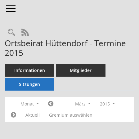
Toggle navigation
Rechercheauswahl
RSS-Feed
Ortsbeirat Hüttendorf - Termine
2015
Informationen
Mitglieder
Sitzungen
Monat
März
2015
Aktuell
Gremium auswählen