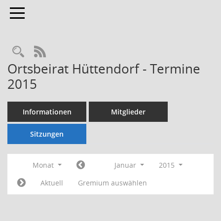
Toggle navigation
Rechercheauswahl
RSS-Feed
Ortsbeirat Hüttendorf - Termine
2015
Informationen
Mitglieder
Sitzungen
Monat
Januar
2015
Aktuell
Gremium auswählen