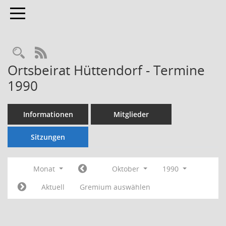
Toggle navigation
Rechercheauswahl
RSS-Feed
Ortsbeirat Hüttendorf - Termine
1990
Informationen
Mitglieder
Sitzungen
Monat
Oktober
1990
Aktuell
Gremium auswählen