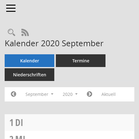
Toggle navigation
Rechercheauswahl
RSS-Feed
Kalender 2020 September
Kalender
Termine
Niederschriften
September
2020
Aktuell
1
DI