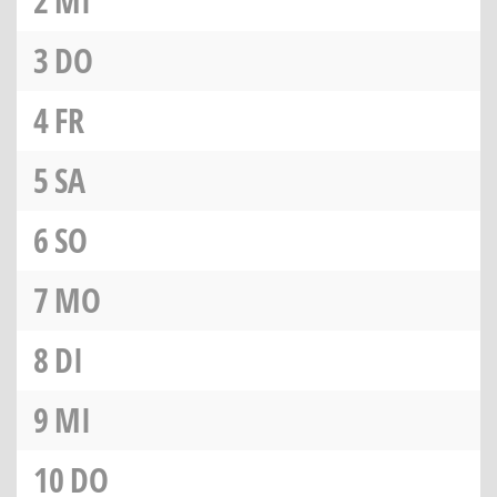
2
MI
3
DO
4
FR
5
SA
6
SO
7
MO
8
DI
9
MI
10
DO