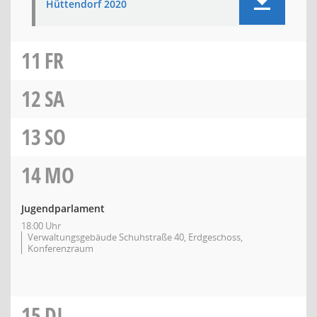
Hüttendorf 2020
11
FR
12
SA
13
SO
14
MO
Jugendparlament
18:00 Uhr
Verwaltungsgebäude Schuhstraße 40, Erdgeschoss,
Konferenzraum
15
DI