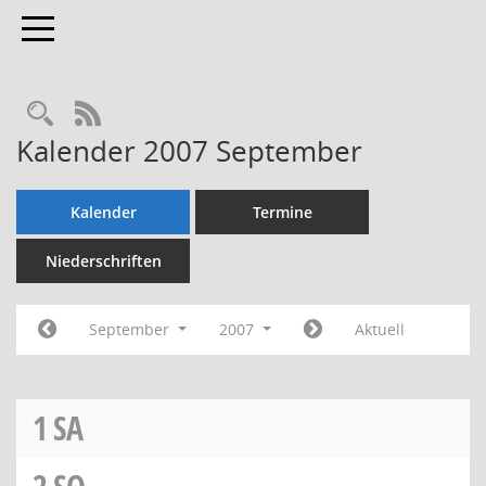
Toggle navigation
Rechercheauswahl
RSS-Feed
Kalender 2007 September
Kalender
Termine
Niederschriften
September
2007
Aktuell
1
SA