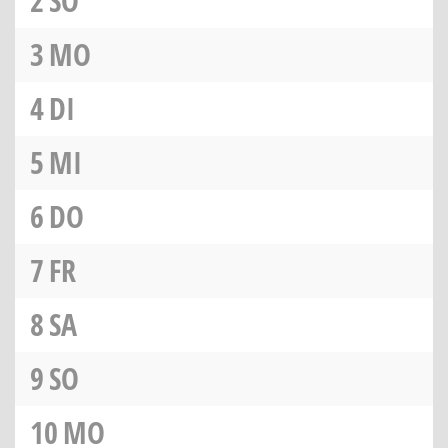
2
SO
3
MO
4
DI
5
MI
6
DO
7
FR
8
SA
9
SO
10
MO