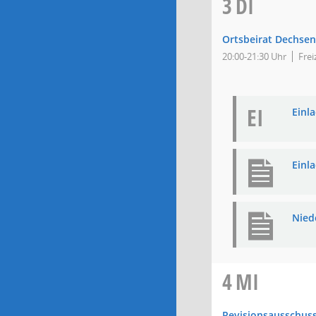
3
DI
Ortsbeirat Dechsen
20:00-21:30 Uhr
Frei
EI
Einla
Einl
Nied
4
MI
Revisionsausschus