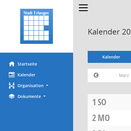
Toggle navigation
Kalender 2
Kalender
Startseite
Kalender
März
Organisation
Dokumente
1
SO
2
MO