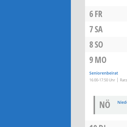
6
FR
7
SA
8
SO
9
MO
Seniorenbeirat
16:00-17:50 Uhr
Rats
NÖ
Niede