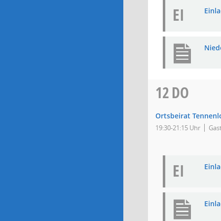
EI
Einla
Niede
12
DO
Ortsbeirat Tennenl
19:30-21:15 Uhr
Gas
EI
Einla
Einl