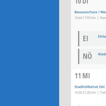
10
DI
Bauausschuss / We
16:44-17:50 Uhr
Rats
EI
Einla
NÖ
Niede
11
MI
Stadtteilbeirat Ost
19:30-21:20 Uhr
Tre