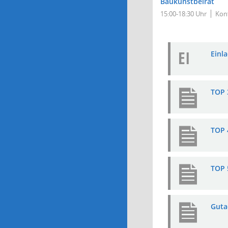
Baukunstbeirat
15:00-18:30 Uhr
Kon
EI
Einla
TOP 
TOP 4
TOP 
Guta