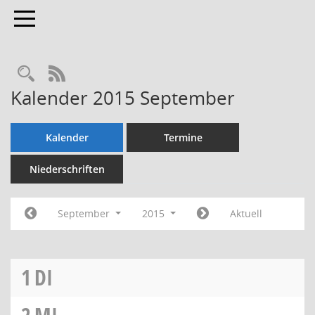
Toggle navigation
Rechercheauswahl
RSS-Feed
Kalender 2015 September
Kalender
Termine
Niederschriften
September
2015
Aktuell
1
DI