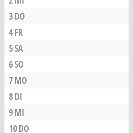
2
MI
3
DO
4
FR
5
SA
6
SO
7
MO
8
DI
9
MI
10
DO