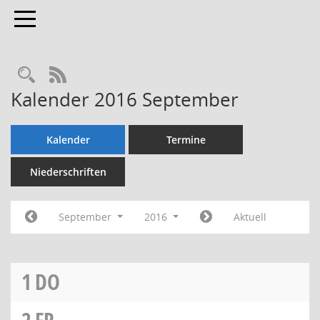
Toggle navigation
Rechercheauswahl
RSS-Feed
Kalender 2016 September
Kalender
Termine
Niederschriften
September
2016
Aktuell
1
DO