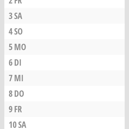
2
FR
3
SA
4
SO
5
MO
6
DI
7
MI
8
DO
9
FR
10
SA