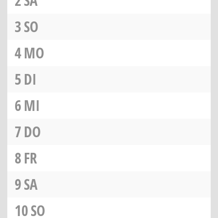
2
SA
3
SO
4
MO
5
DI
6
MI
7
DO
8
FR
9
SA
10
SO