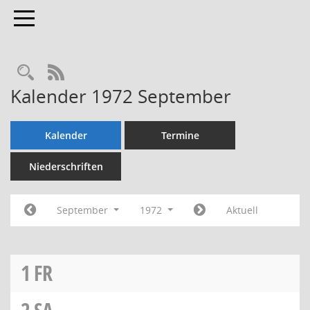
Toggle navigation
Rechercheauswahl
RSS-Feed
Kalender 1972 September
Kalender
Termine
Niederschriften
September
1972
Aktuell
1
FR