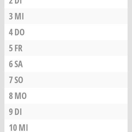
2
DI
3
MI
4
DO
5
FR
6
SA
7
SO
8
MO
9
DI
10
MI