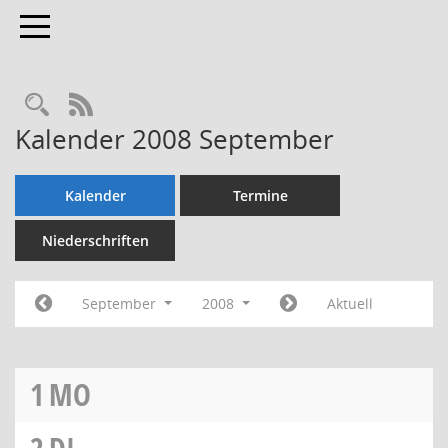
Toggle navigation
Rechercheauswahl
RSS-Feed
Kalender 2008 September
Kalender
Termine
Niederschriften
September
2008
Aktuell
1
MO