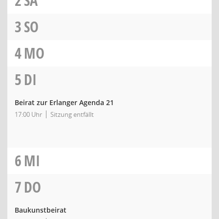
2
SA
3
SO
4
MO
5
DI
Beirat zur Erlanger Agenda 21
17:00 Uhr
Sitzung entfällt
6
MI
7
DO
Baukunstbeirat