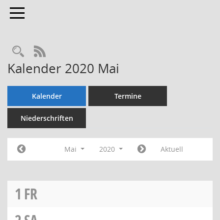
Toggle navigation
Rechercheauswahl
RSS-Feed
Kalender 2020 Mai
Kalender
Termine
Niederschriften
Mai
2020
Aktuell
1
FR