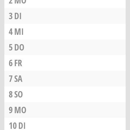
2
MO
3
DI
4
MI
5
DO
6
FR
7
SA
8
SO
9
MO
10
DI