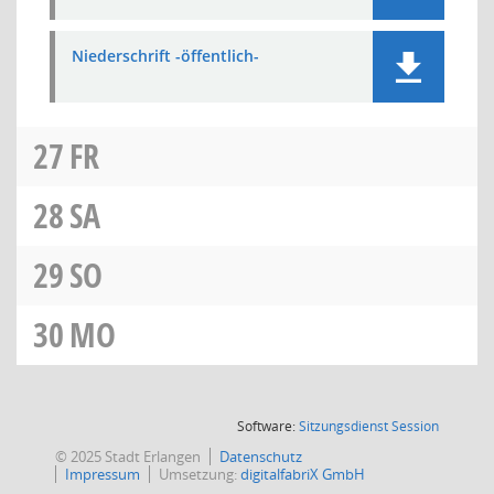
Niederschrift -öffentlich-
27
FR
28
SA
29
SO
30
MO
(Wird in
Software:
Sitzungsdienst
Session
© 2025 Stadt Erlangen
Datenschutz
Impressum
Umsetzung:
digitalfabriX GmbH