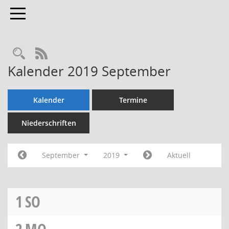
Toggle navigation
Rechercheauswahl
RSS-Feed
Kalender 2019 September
Kalender
Termine
Niederschriften
September
2019
Aktuell
1
SO