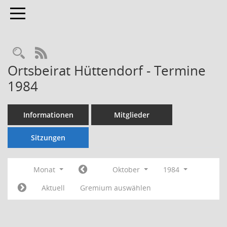
Toggle navigation
Rechercheauswahl
RSS-Feed
Ortsbeirat Hüttendorf - Termine
1984
Informationen
Mitglieder
Sitzungen
Monat
Oktober
1984
Aktuell
Gremium auswählen