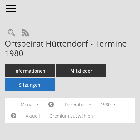
Toggle navigation
Rechercheauswahl
RSS-Feed
Ortsbeirat Hüttendorf - Termine
1980
Informationen
Mitglieder
Sitzungen
Monat
Dezember
1980
Aktuell
Gremium auswählen