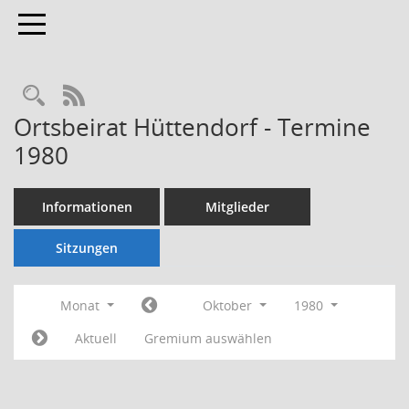
Toggle navigation
Rechercheauswahl
RSS-Feed
Ortsbeirat Hüttendorf - Termine
1980
Informationen
Mitglieder
Sitzungen
Monat
Oktober
1980
Aktuell
Gremium auswählen