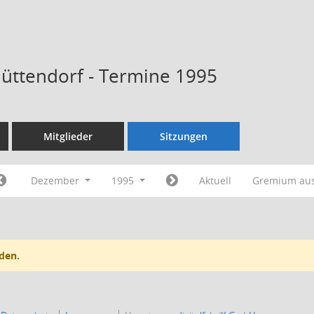
Hüttendorf - Termine 1995
Mitglieder
Sitzungen
Dezember
1995
Aktuell
Gremium au
den.