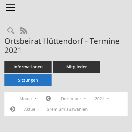
Toggle navigation
Rechercheauswahl
RSS-Feed
Ortsbeirat Hüttendorf - Termine
2021
Informationen
Mitglieder
Sitzungen
Monat
Dezember
2021
Aktuell
Gremium auswählen