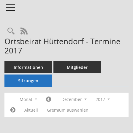
Toggle navigation
Rechercheauswahl
RSS-Feed
Ortsbeirat Hüttendorf - Termine
2017
Informationen
Mitglieder
Sitzungen
Monat
Dezember
2017
Aktuell
Gremium auswählen