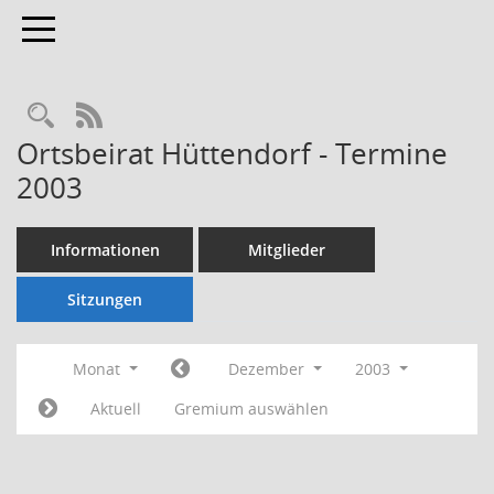
Toggle navigation
Rechercheauswahl
RSS-Feed
Ortsbeirat Hüttendorf - Termine
2003
Informationen
Mitglieder
Sitzungen
Monat
Dezember
2003
Aktuell
Gremium auswählen