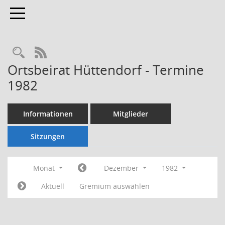
Toggle navigation
Rechercheauswahl
RSS-Feed
Ortsbeirat Hüttendorf - Termine
1982
Informationen
Mitglieder
Sitzungen
Monat
Dezember
1982
Aktuell
Gremium auswählen