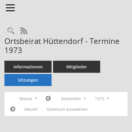
Toggle navigation
Rechercheauswahl
RSS-Feed
Ortsbeirat Hüttendorf - Termine
1973
Informationen
Mitglieder
Sitzungen
Monat
Dezember
1973
Aktuell
Gremium auswählen