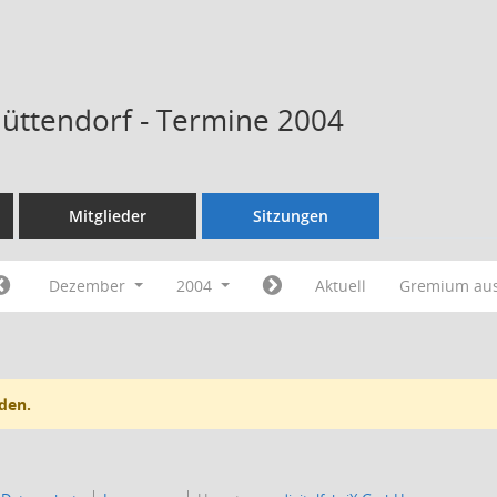
Hüttendorf - Termine 2004
Mitglieder
Sitzungen
Dezember
2004
Aktuell
Gremium au
den.