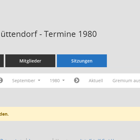
Hüttendorf - Termine 1980
Mitglieder
Sitzungen
September
1980
Aktuell
Gremium au
den.