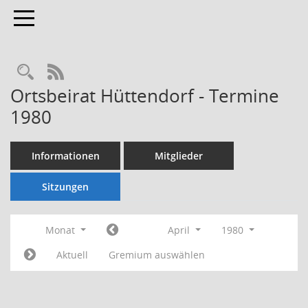
Toggle navigation
Rechercheauswahl
RSS-Feed
Ortsbeirat Hüttendorf - Termine
1980
Informationen
Mitglieder
Sitzungen
Monat
April
1980
Aktuell
Gremium auswählen