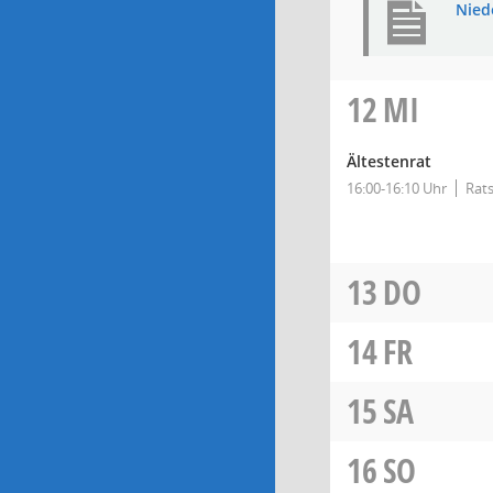
Nied
12
MI
Ältestenrat
16:00-16:10 Uhr
Rats
13
DO
14
FR
15
SA
16
SO