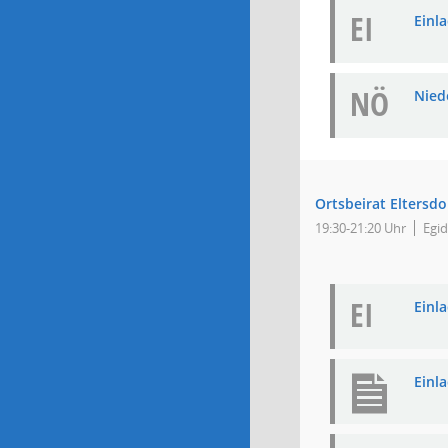
EI
Einla
NÖ
Niede
Ortsbeirat Eltersdo
19:30-21:20 Uhr
Egid
EI
Einla
Einl