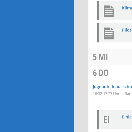
Klim
Pilo
5
MI
6
DO
Jugendhilfeausschu
16:02-17:27 Uhr
Rats
EI
Einla