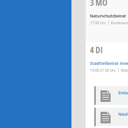
3
MO
Naturschutzbeirat
17:00 Uhr
Konferen
4
DI
Stadtteilbeirat Inn
19:00-21:30 Uhr
Bild
Einl
Nied