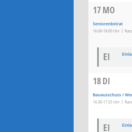
17
MO
Seniorenbeirat
16:00-18:00 Uhr
Rats
EI
Einla
18
DI
Bauausschuss / We
16:30-17:25 Uhr
Rats
EI
Einla