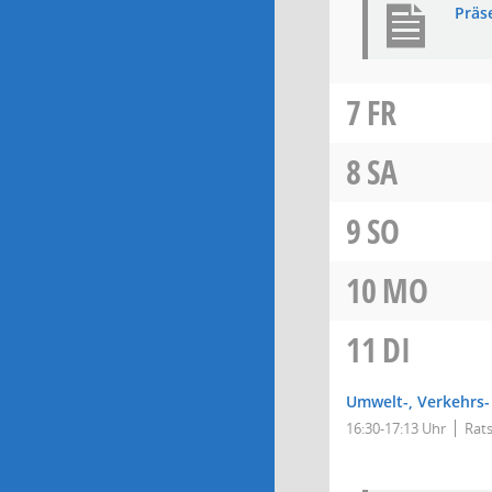
Präs
7
FR
8
SA
9
SO
10
MO
11
DI
Umwelt-, Verkehrs-
16:30-17:13 Uhr
Rats