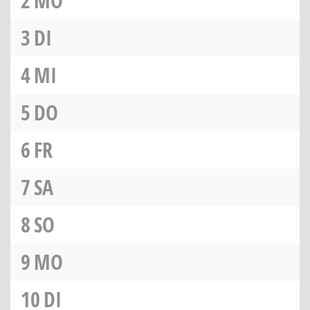
2
MO
3
DI
4
MI
5
DO
6
FR
7
SA
8
SO
9
MO
10
DI