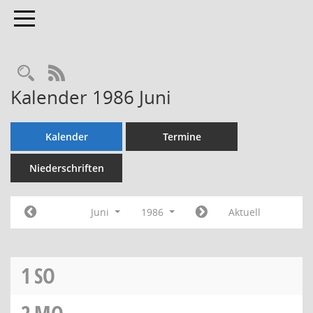
Toggle navigation
Rechercheauswahl
RSS-Feed
Kalender 1986 Juni
Kalender
Termine
Niederschriften
Juni
1986
Aktuell
1
SO