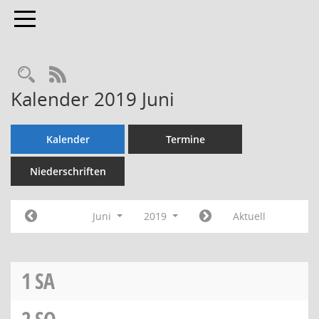
Toggle navigation
Rechercheauswahl
RSS-Feed
Kalender 2019 Juni
Kalender
Termine
Niederschriften
Juni
2019
Aktuell
1
SA