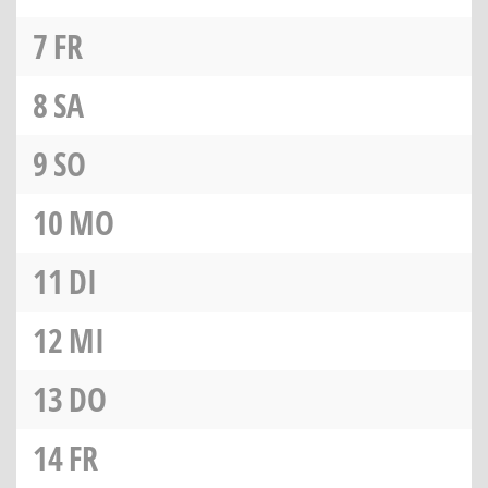
7
FR
8
SA
9
SO
10
MO
11
DI
12
MI
13
DO
14
FR