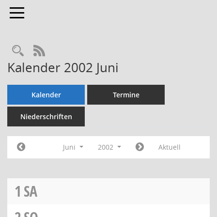
Toggle navigation
Rechercheauswahl
RSS-Feed
Kalender 2002 Juni
Kalender
Termine
Niederschriften
Juni
2002
Aktuell
1
SA