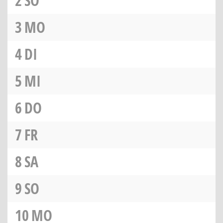
2
SO
3
MO
4
DI
5
MI
6
DO
7
FR
8
SA
9
SO
10
MO