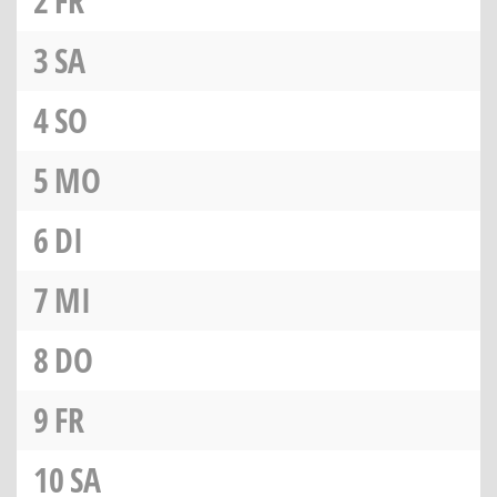
2
FR
3
SA
4
SO
5
MO
6
DI
7
MI
8
DO
9
FR
10
SA