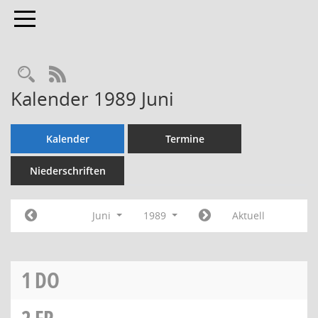
Toggle navigation
Rechercheauswahl
RSS-Feed
Kalender 1989 Juni
Kalender
Termine
Niederschriften
Juni
1989
Aktuell
1
DO