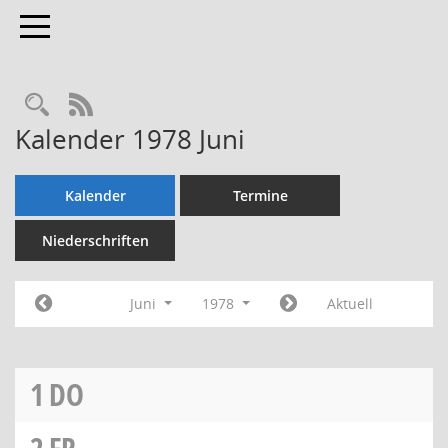
Toggle navigation
Rechercheauswahl
RSS-Feed
Kalender 1978 Juni
Kalender
Termine
Niederschriften
Juni
1978
Aktuell
1
DO