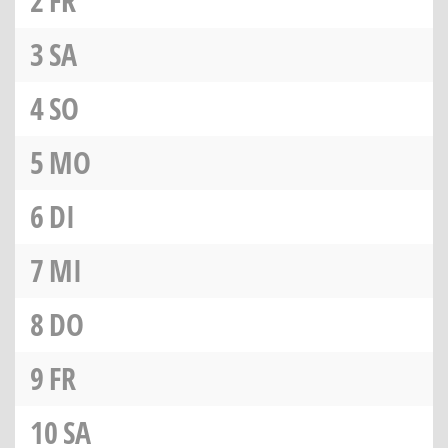
2
FR
3
SA
4
SO
5
MO
6
DI
7
MI
8
DO
9
FR
10
SA