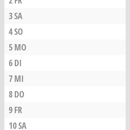
2
FR
3
SA
4
SO
5
MO
6
DI
7
MI
8
DO
9
FR
10
SA