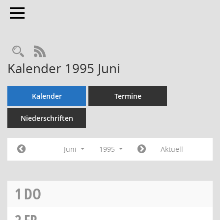
Toggle navigation
Rechercheauswahl
RSS-Feed
Kalender 1995 Juni
Kalender
Termine
Niederschriften
Juni
1995
Aktuell
1
DO