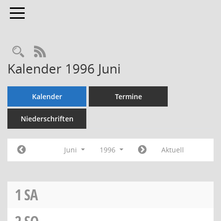
Toggle navigation
Rechercheauswahl
RSS-Feed
Kalender 1996 Juni
Kalender
Termine
Niederschriften
Juni
1996
Aktuell
1
SA