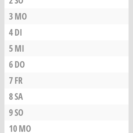
2
SO
3
MO
4
DI
5
MI
6
DO
7
FR
8
SA
9
SO
10
MO