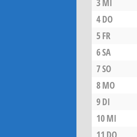
3
MI
4
DO
5
FR
6
SA
7
SO
8
MO
9
DI
10
MI
11
DO