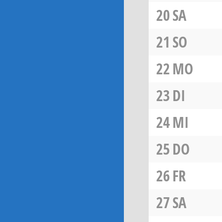
20
SA
21
SO
22
MO
23
DI
24
MI
25
DO
26
FR
27
SA