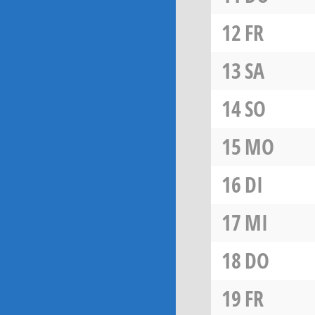
12
FR
13
SA
14
SO
15
MO
16
DI
17
MI
18
DO
19
FR