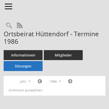
Toggle navigation
Rechercheauswahl
RSS-Feed
Ortsbeirat Hüttendorf - Termine
1986
Informationen
Mitglieder
Sitzungen
Jahr
1986
Gremium auswählen