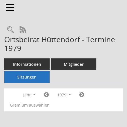
Toggle navigation
Rechercheauswahl
RSS-Feed
Ortsbeirat Hüttendorf - Termine
1979
Informationen
Mitglieder
Sitzungen
Jahr
1979
Gremium auswählen