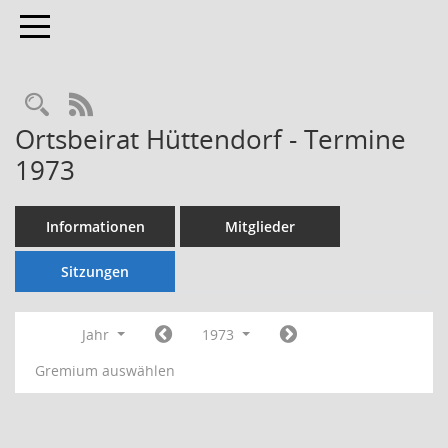
Toggle navigation
Rechercheauswahl
RSS-Feed
Ortsbeirat Hüttendorf - Termine
1973
Informationen
Mitglieder
Sitzungen
Jahr
1973
Gremium auswählen