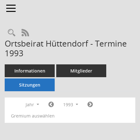
Toggle navigation
Rechercheauswahl
RSS-Feed
Ortsbeirat Hüttendorf - Termine
1993
Informationen
Mitglieder
Sitzungen
Jahr
1993
Gremium auswählen