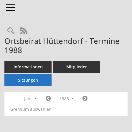
Toggle navigation
Rechercheauswahl
RSS-Feed
Ortsbeirat Hüttendorf - Termine
1988
Informationen
Mitglieder
Sitzungen
Jahr
1988
Gremium auswählen