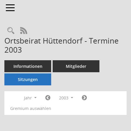
Toggle navigation
Rechercheauswahl
RSS-Feed
Ortsbeirat Hüttendorf - Termine
2003
Informationen
Mitglieder
Sitzungen
Jahr
2003
Gremium auswählen